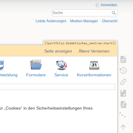
Anmelden
Letzte Änderungen
Medien-Manager
Übersicht
portfolio:didaktisches_zentrum:start
Seite anzeigen
Ältere Versionen
twicklung
Formulare
Service
Kursinformationen
 „Cookies“ in den Sicherheitseinstellungen Ihres