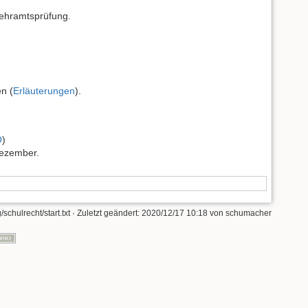
Lehramtsprüfung.
n (
Erläuterungen
).
O
)
Dezember.
/schulrecht/start.txt
· Zuletzt geändert: 2020/12/17 10:18 von
schumacher