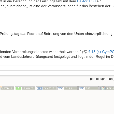
eht in die Berechnung der Leistungszahl mit dem
Faktor 1/30
ein.
ns „ausreichend„ ist eine der Voraussetzungen für das Bestehen der 
Prüfungstag das Recht auf Befreiung von den Unterrichtsverpflichtunge
ufenden Vorbereitungsdienstes wiederholt werden.“ (
§ 18 (4) GymP
rd vom Landeslehrerprüfungsamt festgelegt und liegt in der Regel im 
portfolio/pruefung