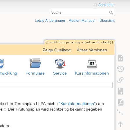
Anmelden
Letzte Änderungen
Medien-Manager
Übersicht
portfolio:pruefung:schulrecht:start
Zeige Quelltext
Ältere Versionen
twicklung
Formulare
Service
Kursinformationen
ifischer Terminplan LLPA; siehe
"Kursinformationen"
) am
ilt. Der Prüfungsplan wird rechtzeitig bekannt gegeben
endem.