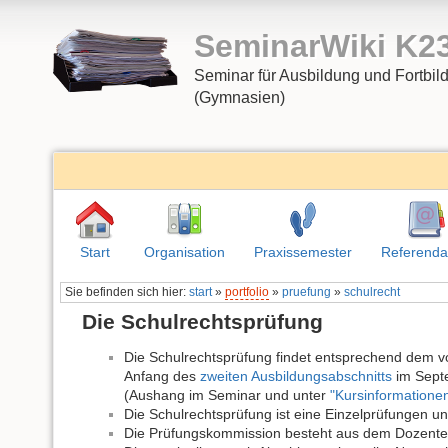
SeminarWiki K2
Seminar für Ausbildung und Fortbil
(Gymnasien)
Start
Organisation
Praxissemester
Referenda
Sie befinden sich hier:
start
»
portfolio
»
pruefung
»
schulrecht
Die Schulrechtsprüfung
Die Schulrechtsprüfung findet entsprechend dem v
Anfang des
zweiten Ausbildungsabschnitts
im Septe
(Aushang im Seminar und unter
"Kursinformatione
Die Schulrechtsprüfung ist eine Einzelprüfungen u
Die Prüfungskommission besteht aus dem Dozenten 